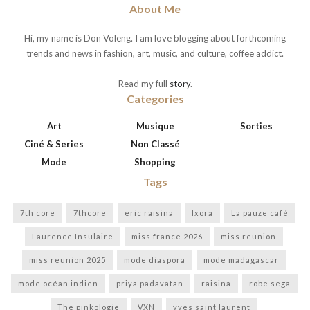
About Me
Hi, my name is Don Voleng. I am love blogging about forthcoming
trends and news in fashion, art, music, and culture, coffee addict.
Read my full
story
.
Categories
Art
Musique
Sorties
Ciné & Series
Non Classé
Mode
Shopping
Tags
7th core
7thcore
eric raisina
Ixora
La pauze café
Laurence Insulaire
miss france 2026
miss reunion
miss reunion 2025
mode diaspora
mode madagascar
mode océan indien
priya padavatan
raisina
robe sega
The pinkologie
VXN
yves saint laurent