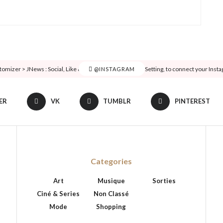
tomizer > JNews : Social, Like & View > Instagram Feed Setting, to connect your Inst
@INSTAGRAM
ER
VK
TUMBLR
PINTEREST
Categories
Art
Musique
Sorties
Ciné & Series
Non Classé
Mode
Shopping