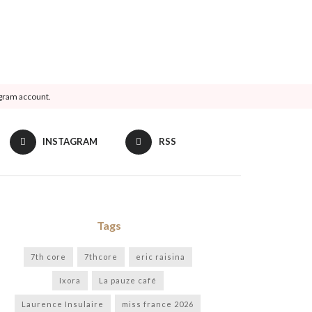
agram account.
INSTAGRAM
RSS
Tags
7th core
7thcore
eric raisina
Ixora
La pauze café
Laurence Insulaire
miss france 2026