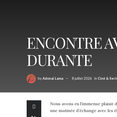
ENCONTRE A
DURANTE
by
Adonaï Lama
8 juillet 2026
in
Ciné & Seri
Nous avons eu l’immense plaisir d
une matinée d’échange avec les é