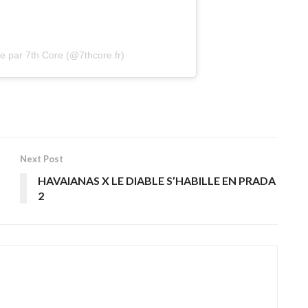
e par 7th Core (@7thcore.fr)
Next Post
HAVAIANAS X LE DIABLE S’HABILLE EN PRADA
2