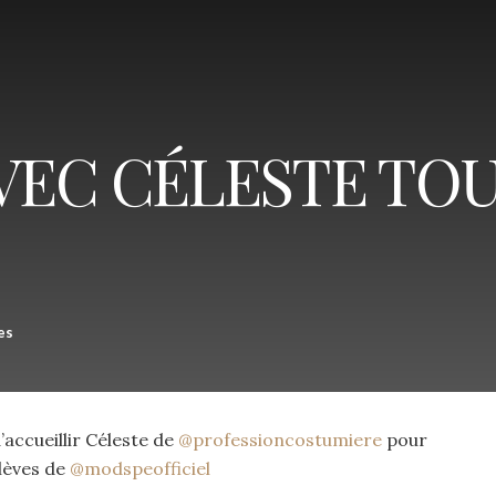
VEC CÉLESTE TO
es
’accueillir Céleste de
@professioncostumiere
pour
lèves de
@modspeofficiel