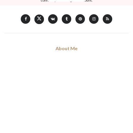
connect your Instagram account.
About Me
Hi, my name is Don Voleng. I am love blogging about forthcoming
trends and news in fashion, art, music, and culture, coffee addict.
Read my full
story
.
Categories
Art
Musique
Sorties
Ciné & Series
Non Classé
Mode
Shopping
Tags