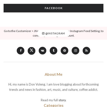
FACEBOOK
Go to the Customizer > JNews : Social, Like & View > Instagram Feed Setting, to
@INSTAGRAM
connect your Instagram account.
About Me
Hi, my name is Don Voleng. I am love blogging about forthcoming
trends and news in fashion, art, music, and culture, coffee addict.
Read my full
story
.
Categories