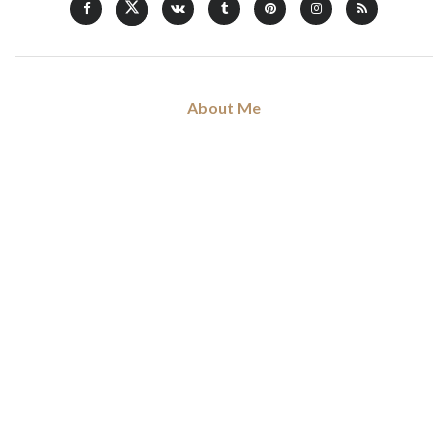
About Me
Hi, my name is Don Voleng. I am love blogging about forthcoming
trends and news in fashion, art, music, and culture, coffee addict.
Read my full
story
.
Categories
Art
Musique
Sorties
Ciné & Series
Non Classé
Mode
Shopping
Tags
7th core
7thcore
eric raisina
Ixora
La pauze café
Laurence Insulaire
miss france 2026
miss reunion