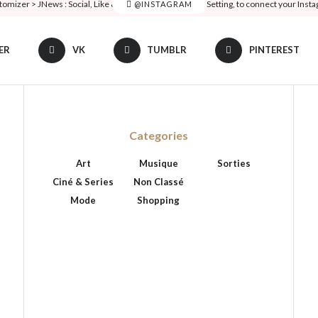
tomizer > JNews : Social, Like & View > Instagram Feed Setting, to connect your Inst
@INSTAGRAM
ER
VK
TUMBLR
PINTEREST
Categories
Art
Musique
Sorties
Ciné & Series
Non Classé
Mode
Shopping