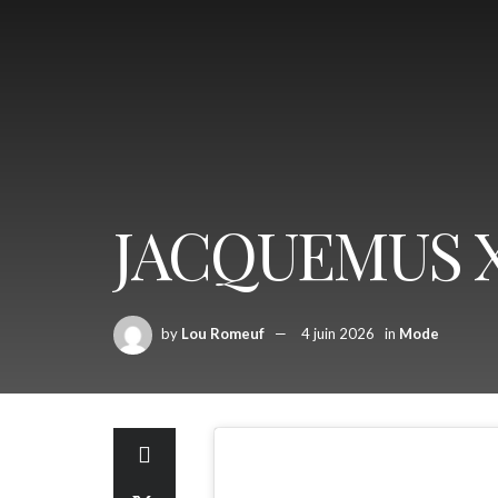
JACQUEMUS X
by
Lou Romeuf
4 juin 2026
in
Mode