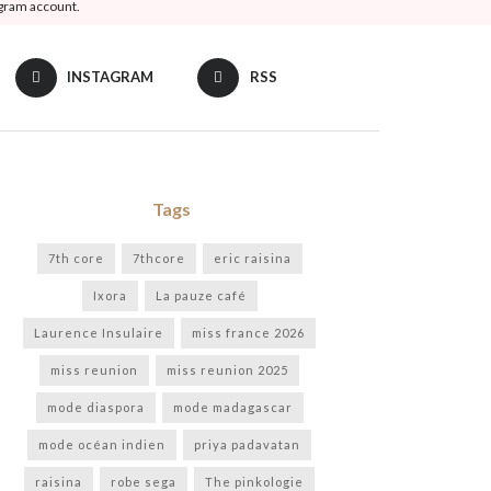
agram account.
INSTAGRAM
RSS
Tags
7th core
7thcore
eric raisina
Ixora
La pauze café
Laurence Insulaire
miss france 2026
miss reunion
miss reunion 2025
mode diaspora
mode madagascar
mode océan indien
priya padavatan
raisina
robe sega
The pinkologie