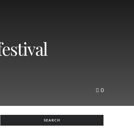
estival
0
SEARCH