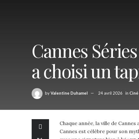
Cannes Séries 
a choisi un tap
by
Valentine Duhamel
24 avril 2026
in
Ciné
Chaque année, la ville de Cannes 
Cannes est célèbre pour son myt