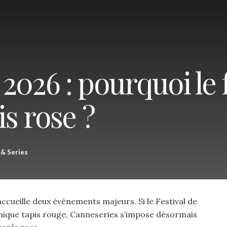
2026 : pourquoi le f
is rose ?
 & Series
accueille deux événements majeurs. Si le Festival de
hique tapis rouge, Canneseries s’impose désormais