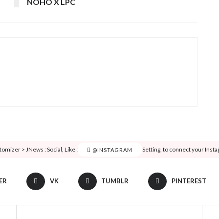
NOHO X LPC
tomizer > JNews : Social, Like & View > Instagram Feed Setting, to connect your Inst
@INSTAGRAM
ER
VK
TUMBLR
PINTEREST