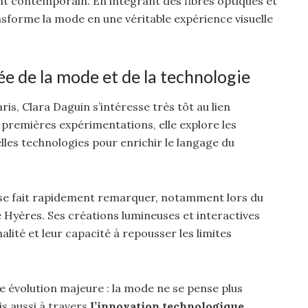
nt contemporain. En intégrant des fibres optiques et
nsforme la mode en une véritable expérience visuelle
sée de la mode et de la technologie
is, Clara Daguin s’intéresse très tôt au lien
s premières expérimentations, elle explore les
elles technologies pour enrichir le langage du
t se fait rapidement remarquer, notamment lors du
 Hyères. Ses créations lumineuses et interactives
nalité et leur capacité à repousser les limites
une évolution majeure : la mode ne se pense plus
is aussi à travers
l’innovation technologique
.