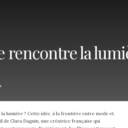
 rencontre la lumi
e
la lumière ? Cette idée, à la frontière entre mode et
il de Clara Daguin, une créatrice française qui