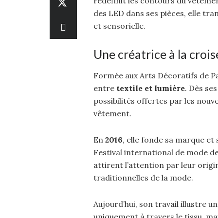
redéfinit les contours du vêteme
des LED dans ses pièces, elle tra
et sensorielle.
Une créatrice à la croi
Formée aux Arts Décoratifs de Par
entre
textile et lumière
. Dès se
possibilités offertes par les nouv
vêtement.
En
2016
, elle fonde sa marque e
Festival international de mode de
attirent l’attention par leur origi
traditionnelles de la mode.
Aujourd’hui, son travail illustre 
uniquement à travers le tissu, ma