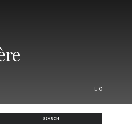
ère
0
SEARCH