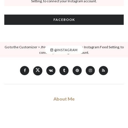
Setting, to connect your Instagram account.
FACEBOOK
Go to the Customizer > JNews : Social, Like & View > Instagram Feed Setting, to
@INSTAGRAM
connect your Instagram account.
About Me
Hi, my name is Don Voleng. I am love blogging about forthcoming
trends and news in fashion, art, music, and culture, coffee addict.