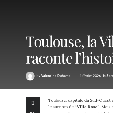
Toulouse, la Vi
raconte l’histo
by
Valentine Duhamel
1 février 2026
in
Sor
Toulouse, capitale du Sud-Ouest 
le surnom de
“Ville Rose”
. Mais 