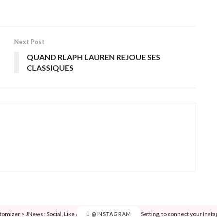
Next Post
QUAND RLAPH LAUREN REJOUE SES
CLASSIQUES
tomizer > JNews : Social, Like & View > Instagram Feed Setting, to connect your Inst
@INSTAGRAM