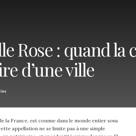
lle Rose : quand la 
ire d’une ville
ties
de la France, est connue dans le monde entier sous
cette appellation ne se limite pas à une simple