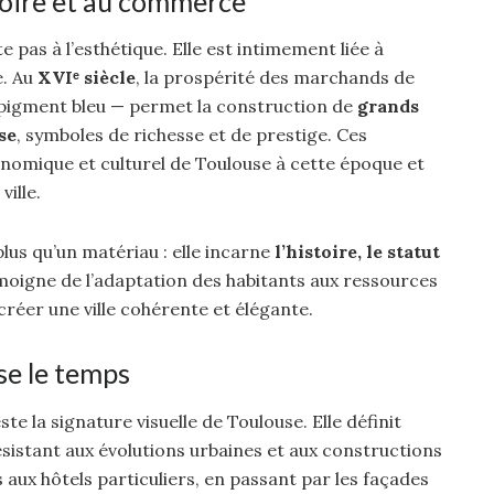
stoire et au commerce
e pas à l’esthétique. Elle est intimement liée à
e. Au
XVIᵉ siècle
, la prospérité des marchands de
e pigment bleu — permet la construction de
grands
se
, symboles de richesse et de prestige. Ces
onomique et culturel de Toulouse à cette époque et
ville.
 plus qu’un matériau : elle incarne
l’histoire, le statut
moigne de l’adaptation des habitants aux ressources
 créer une ville cohérente et élégante.
se le temps
este la signature visuelle de Toulouse. Elle définit
 résistant aux évolutions urbaines et aux constructions
aux hôtels particuliers, en passant par les façades