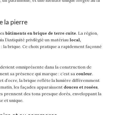
e, un patrimoine, et une identité unique forgée au fil
e la pierre
ses
bâtiments en brique de terre cuite
. La région,
is l’Antiquité privilégié un matériau
local,
e
: la brique. Ce choix pratique a rapidement façonné
e devient omniprésente dans la construction de
ement sa présence qui marque : c’est sa
couleur
.
et d’ocre, la brique reflète la lumière différemment
e matin, les façades apparaissent
douces et rosées
,
lles prennent des tons presque dorés, enveloppant la
e et unique.