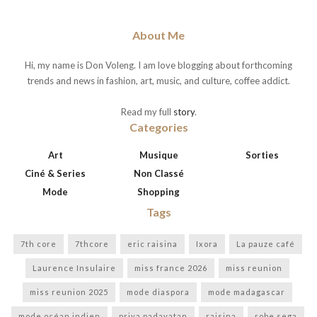
About Me
Hi, my name is Don Voleng. I am love blogging about forthcoming
trends and news in fashion, art, music, and culture, coffee addict.
Read my full
story
.
Categories
Art
Musique
Sorties
Ciné & Series
Non Classé
Mode
Shopping
Tags
7th core
7thcore
eric raisina
Ixora
La pauze café
Laurence Insulaire
miss france 2026
miss reunion
miss reunion 2025
mode diaspora
mode madagascar
mode océan indien
priya padavatan
raisina
robe sega