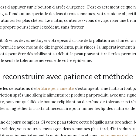
 est d’appuyer sur le bouton d’arrêt d’urgence. C’est exactement ce que n
ng ». Pendant une période de deux à trois semaines, votre unique objectif 
atantes les plus chères. Le matin, contentez-vous de vaporiser une brum
 propre pour sécher l’excédent, sans frotter.
fit. Si vous devez nettoyer votre peau à cause de la pollution ou d’un écran
rmulée avec moins de dix ingrédients, puis rincez-la impérativement à l’
tal peut être déstabilisant au début, la peau pouvant tirailler les premiers
 le seuil de tolérance nerveuse de votre épiderme.
 : reconstruire avec patience et méthode
ue les sensations de
brûlure permanente
s’estompent, il ne faut surtout p
viction après une allergie alimentaire : produit par produit, avec une rig
ste, souvent qualifiée de baume relipidant ou de crème de tolérance ext
leurs ingrédients au strict nécessaire pour mimer les lipides naturels de 
ne de jours complets. Si votre peau tolère cette béquille sans broncher, f
t validée, vous pourrez envisager, deux semaines plus tard, d’introduire u
entifierez immédiatement la moindre anomalie et vous
redonnerez de la co