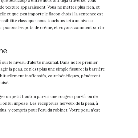
 que beaucoup d’entre nous ont déjà traversé. Vous
de texture apparaissent. Vous ne mettez plus rien, et
lle et que, peu importe le flacon choisi, la sentence est
ibilité classique, nous touchons ici à un niveau
p, posons les pots de crème, et voyons comment sortir
rme
 sur le niveau d’alerte maximal. Dans notre premier
ir la peau, ce n’est plus une simple fissure : la barrière
bituellement inoffensifs, voire bénéfiques, pénètrent
uisé.
er un petit bouton par-ci, une rougeur par-là, ou de
u’on lui impose. Les récepteurs nerveux de la peau, à
us, y compris pour l’eau du robinet. Votre peau n’est