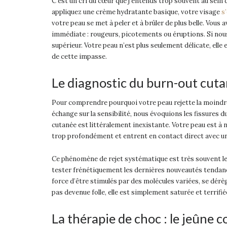
C’est un cri du cœur que j’entends trop souvent au sei
appliquez une crème hydratante basique, votre visage
s
votre peau se met à peler et à brûler de plus belle. Vous 
immédiate : rougeurs, picotements ou éruptions. Si nou
supérieur. Votre peau n’est plus seulement délicate, elle
de cette impasse.
Le diagnostic du burn-out cutan
Pour comprendre pourquoi votre peau rejette la moindre 
échange sur la sensibilité, nous évoquions les fissures du
cutanée est littéralement inexistante. Votre peau est à
trop profondément et entrent en contact direct avec u
Ce phénomène de rejet systématique est très souvent le r
tester frénétiquement les dernières nouveautés tendances,
force d’être stimulés par des molécules variées, se dérè
pas devenue folle, elle est simplement saturée et terrifié
La thérapie de choc : le jeûne 