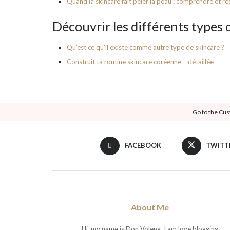
Quand la skincare fait peler la peau : comprendre et
Découvrir les différents types 
Qu’est ce qu’il existe comme autre type de skincare ?
Construit ta routine skincare coréenne – détaillée
Go to the Cus
FACEBOOK
TWITT
About Me
Hi, my name is Don Voleng. I am love blogging