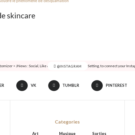
 résoudre le phénomène de desquamation
de skincare
tomizer > JNews : Social, Like & View > Instagram Feed Setting, to connect your Inst
@INSTAGRAM
ER
VK
TUMBLR
PINTEREST
Categories
Art
Musique
Sorties