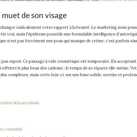
 muet de son visage
hanger radicalement votre rapport à la beauté. Le marketing nous pous
artie vrai, mais l’épiderme possède une formidable intelligence d’autorégu
ique n’est pas forcément une peau qui manque de crème, c’est parfois sim
 pas espoir. Ce passage à vide cosmétique est temporaire. En acceptant d
i offrirez le plus beau des cadeaux : le temps de se réparer elle-même. Votr
plus complexes, mais cette fois-ci, sur une base solide, sereine et profo
 routine skincare idéale
nt y remédier