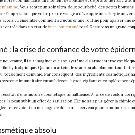
n de notre communauté, un moment de solitude et de profonde frustration
’enflamme
. Vous tentez un soin ultra-doux pour bébé, des petits boutons 
avez l’impression que votre propre visage a développé une allergie universe
s avons vu ensemble comment structurer une routine pour apaiser une sens
 est entrée dans un état de
burn-out cutané
total. Respirons un grand cou
é : la crise de confiance de votre épide
nouveauté, il faut imaginer que son système d’alarme interne est bloqué
 film hydrolipidique. Quand on atteint le stade où absolument tout fait réag
 nu, totalement démunie. Par conséquent, des ingrédients cosmétiques ha
n système immunitaire cutané devenu hyper-vigilant et complètement ép
ésultat d’une histoire cosmétique tumultueuse. À force de vouloir corrig
 la peau subit un effet de saturation. Elle ne sait plus gérer la chimie q
glent et envoient un message de douleur au cerveau pour le moindre stimul
e.
cosmétique absolu