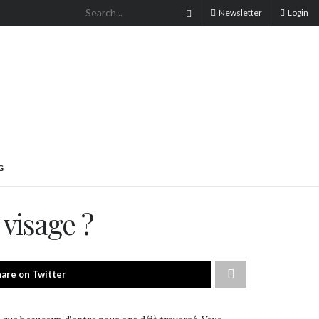
Newsletter
Login
G
 visage ?
are on Twitter