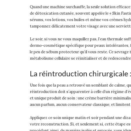
Quand une machine surchauffe, la seule solution efficace
de détoxication cutanée, souvent appelée le « Skin Fasti
sérums, vos lotions, vos huiles et même vos crèmes hydr
tamponnez délicatement votre visage avec une serviette
Le soir, si vous ne vous maquillez pas, l’eau thermale suf
dermo-cosmétique spécifique pour peaux intolérantes, fo
le peu de sébum protecteur qu’il vous reste. Ce sevrage to
métabolisme cellulaire se réinitialiser et de redescendre
La réintroduction chirurgicale
Une fois que la peau a retrouvé un semblant de calme, q
réintroduction doit s’apparenter à celle d’un régime d’é
et unique produit de soin : une crème barrière minimali
aucun parfum, aucun conservateur classique, et limitent 
Appliquez ce soin unique matin et soir pendant une dizai
votre reconstruction. Si, et seulement si, cette étape es
procédant ainsi, de manière isolée et espacée, vous id