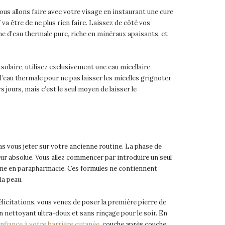
ous allons faire avec votre visage en instaurant une cure
va être de ne plus rien faire. Laissez de côté vos
e d’eau thermale pure, riche en minéraux apaisants, et
 solaire, utilisez exclusivement une eau micellaire
eau thermale pour ne pas laisser les micelles grignoter
 jours, mais c’est le seul moyen de laisser le
as vous jeter sur votre ancienne routine. La phase de
ueur absolue. Vous allez commencer par introduire un seul
rême en parapharmacie. Ces formules ne contiennent
la peau.
élicitations, vous venez de poser la première pierre de
n nettoyant ultra-doux et sans rinçage pour le soir. En
nfiance à votre barrière cutanée
, couche après couche.