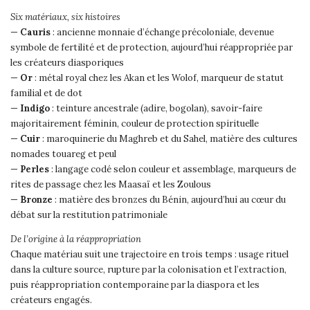
Six matériaux, six histoires
—
Cauris
: ancienne monnaie d’échange précoloniale, devenue
symbole de fertilité et de protection, aujourd’hui réappropriée par
les créateurs diasporiques
—
Or
: métal royal chez les Akan et les Wolof, marqueur de statut
familial et de dot
—
Indigo
: teinture ancestrale (adire, bogolan), savoir-faire
majoritairement féminin, couleur de protection spirituelle
—
Cuir
: maroquinerie du Maghreb et du Sahel, matière des cultures
nomades touareg et peul
—
Perles
: langage codé selon couleur et assemblage, marqueurs de
rites de passage chez les Maasaï et les Zoulous
—
Bronze
: matière des bronzes du Bénin, aujourd’hui au cœur du
débat sur la restitution patrimoniale
De l’origine à la réappropriation
Chaque matériau suit une trajectoire en trois temps : usage rituel
dans la culture source, rupture par la colonisation et l’extraction,
puis réappropriation contemporaine par la diaspora et les
créateurs engagés.