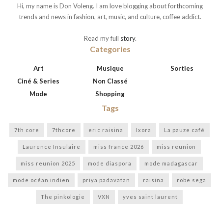
Hi, my name is Don Voleng. I am love blogging about forthcoming
trends and news in fashion, art, music, and culture, coffee addict.
Read my full
story
.
Categories
Art
Musique
Sorties
Ciné & Series
Non Classé
Mode
Shopping
Tags
7th core
7thcore
eric raisina
Ixora
La pauze café
Laurence Insulaire
miss france 2026
miss reunion
miss reunion 2025
mode diaspora
mode madagascar
mode océan indien
priya padavatan
raisina
robe sega
The pinkologie
VXN
yves saint laurent