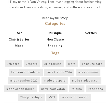
Hi, my name is Don Voleng. I am love blogging about forthcoming
trends and news in fashion, art, music, and culture, coffee addict.
Read my full
story
.
Categories
Art
Musique
Sorties
Ciné & Series
Non Classé
Mode
Shopping
Tags
7th core
7thcore
eric raisina
Ixora
La pauze café
Laurence Insulaire
miss france 2026
miss reunion
miss reunion 2025
mode diaspora
mode madagascar
mode océan indien
priya padavatan
raisina
robe sega
The pinkologie
VXN
yves saint laurent