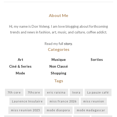
About Me
Hi, my name is Don Voleng. I am love blogging about forthcoming
trends and news in fashion, art, music, and culture, coffee addict.
Read my full
story
.
Categories
Art
Musique
Sorties
Ciné & Series
Non Classé
Mode
Shopping
Tags
7th core
7thcore
eric raisina
Ixora
La pauze café
Laurence Insulaire
miss france 2026
miss reunion
miss reunion 2025
mode diaspora
mode madagascar