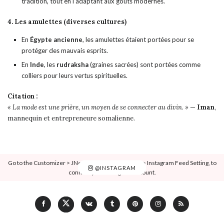
tradition, tout en l’adaptant aux goûts modernes.
4. Les amulettes (diverses cultures)
En
Égypte ancienne
, les amulettes étaient portées pour se
protéger des mauvais esprits.
En
Inde
, les
rudraksha
(graines sacrées) sont portées comme
colliers pour leurs vertus spirituelles.
Citation :
« La mode est une prière, un moyen de se connecter au divin. »
—
Iman
,
mannequin et entrepreneure somalienne.
Go to the Customizer > JNews : Social, Like & View > Instagram Feed Setting, to
@INSTAGRAM
connect your Instagram account.