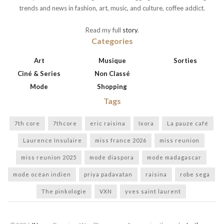
trends and news in fashion, art, music, and culture, coffee addict.
Read my full
story
.
Categories
Art
Musique
Sorties
Ciné & Series
Non Classé
Mode
Shopping
Tags
7th core
7thcore
eric raisina
Ixora
La pauze café
Laurence Insulaire
miss france 2026
miss reunion
miss reunion 2025
mode diaspora
mode madagascar
mode océan indien
priya padavatan
raisina
robe sega
The pinkologie
VXN
yves saint laurent