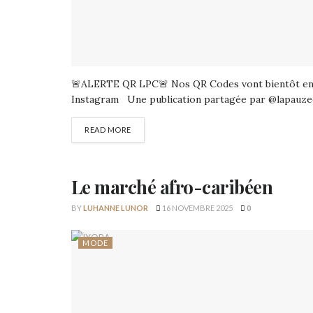
🚨ALERTE QR LPC🚨 Nos QR Codes vont bientôt enva
Instagram Une publication partagée par @lapauze
READ MORE
Le marché afro-caribéen
BY
LUHANNE LUNOR
16 NOVEMBRE 2025
0
MODE