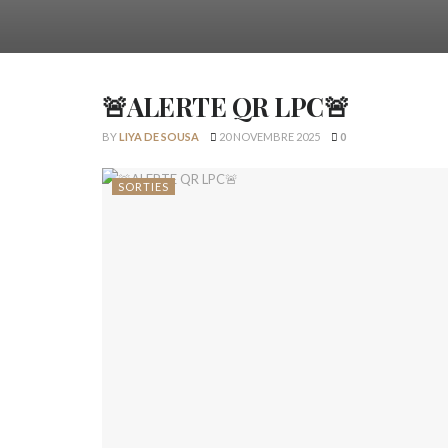
🚨ALERTE QR LPC🚨
BY
LIYA DE SOUSA
20 NOVEMBRE 2025
0
SORTIES