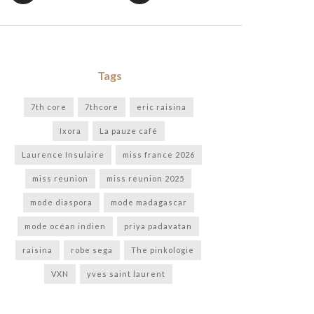
Tags
7th core
7thcore
eric raisina
Ixora
La pauze café
Laurence Insulaire
miss france 2026
miss reunion
miss reunion 2025
mode diaspora
mode madagascar
mode océan indien
priya padavatan
raisina
robe sega
The pinkologie
VXN
yves saint laurent