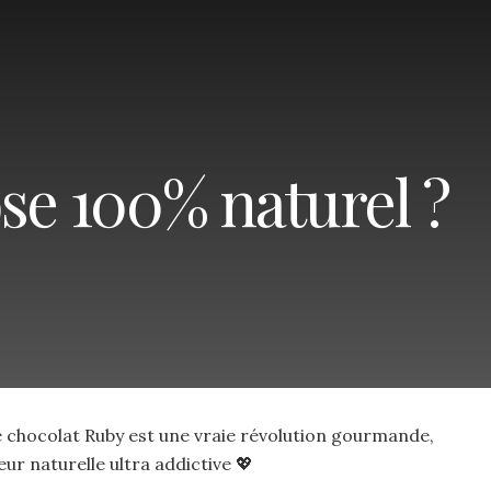
se 100% naturel ?
 le chocolat Ruby est une vraie révolution gourmande,
eur naturelle ultra addictive 💖