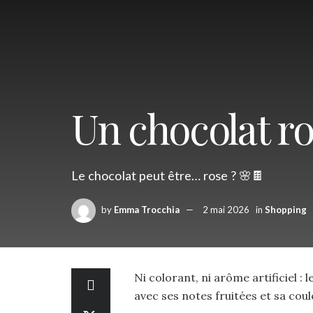
Un chocolat ro
Le chocolat peut être… rose ? 🌸🍫
by
Emma Trocchia
2 mai 2026
in
Shopping
Ni colorant, ni arôme artificiel :
avec ses notes fruitées et sa coul