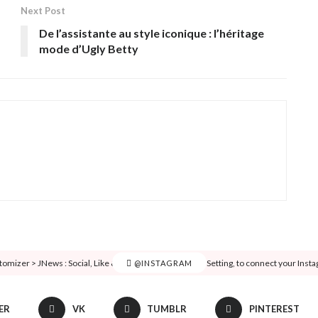
Next Post
De l’assistante au style iconique : l’héritage
mode d’Ugly Betty
tomizer > JNews : Social, Like & View > Instagram Feed Setting, to connect your Inst
@INSTAGRAM
ER
VK
TUMBLR
PINTEREST