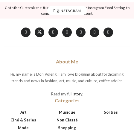
Go to the Customizer > JNews : Social, Like & View > Instagram Feed Setting, to
@INSTAGRAM
connect your Instagram account.
About Me
Hi, my name is Don Voleng. I am love blogging about forthcoming
trends and news in fashion, art, music, and culture, coffee addict.
Read my full
story
.
Categories
Art
Musique
Sorties
Ciné & Series
Non Classé
Mode
Shopping