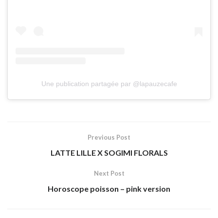
Une publication partagée par @lapauzecafe
Previous Post
LATTE LILLE X SOGIMI FLORALS
Next Post
Horoscope poisson – pink version